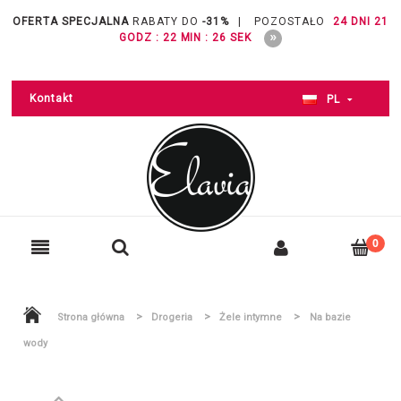
OFERTA SPECJALNA
RABATY DO
-31%
|
POZOSTAŁO
24 DNI 21
GODZ : 22 MIN : 26 SEK
Kontakt
PL
>
>
>
Strona główna
Drogeria
Żele intymne
Na bazie
wody