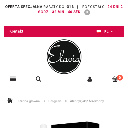
OFERTA SPECJALNA
RABATY DO
-31%
|
POZOSTAŁO
24 DNI 2
GODZ : 32 MIN : 45 SEK
Kontakt
PL
>
>
Strona główna
Drogeria
Afrodyzjaki/ feromony