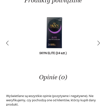
Produkty powiązane
prev
next
SKYN ELITE (24 szt.)
SKYN CARE
Opinie (0)
Wyświetlane są wszystkie opinie (pozytywne i negatywne). Nie
weryfikujemy, czy pochodzą one od klientów, którzy kupili dany
produkt.