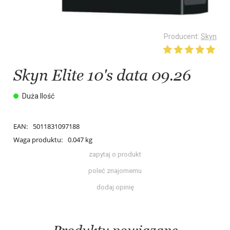
Producent:
Skyn
Skyn Elite 10's data 09.26
Duża Ilość
EAN:
5011831097188
Waga produktu:
0.047 kg
zapytaj o produkt
poleć znajomemu
dodaj opinię