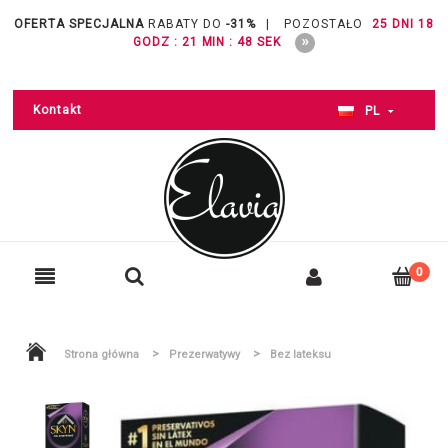
OFERTA SPECJALNA
RABATY DO
-31%
|
POZOSTAŁO
25 DNI 18
GODZ : 21 MIN : 48 SEK
Kontakt
PL
>
>
Strona główna
Prezerwatywy
Bez lateksu