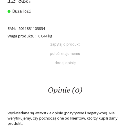
Duża Ilość
EAN:
5011831103834
Waga produktu:
0.044 kg
zapytaj o produkt
poleć znajomemu
dodaj opinię
Opinie (0)
Wyświetlane są wszystkie opinie (pozytywne i negatywne). Nie
weryfikujemy, czy pochodzą one od klientów, którzy kupili dany
produkt.