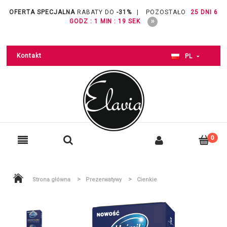
OFERTA SPECJALNA
RABATY DO
-31%
|
POZOSTAŁO
25 DNI 6
GODZ : 1 MIN : 19 SEK
Kontakt
PL
>
>
Strona główna
Prezerwatywy
Cienkie