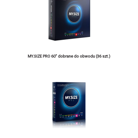
MY.SIZE PRO 60" dobrane do obwodu (36 szt.)