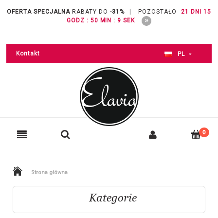
OFERTA SPECJALNA
RABATY DO
-31%
|
POZOSTAŁO
21 DNI 15
GODZ : 50 MIN : 8 SEK
Kontakt
PL
Strona główna
Kategorie