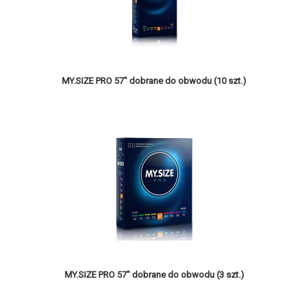
MY.SIZE PRO 57" dobrane do obwodu (10 szt.)
MY.SIZE PRO 57" dobrane do obwodu (3 szt.)