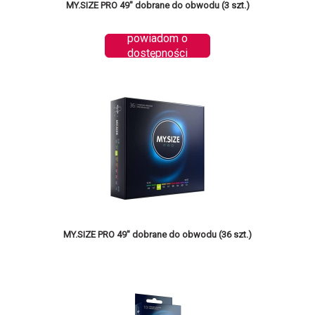
MY.SIZE PRO 49" dobrane do obwodu (3 szt.)
powiadom o
dostępności
MY.SIZE PRO 49" dobrane do obwodu (36 szt.)