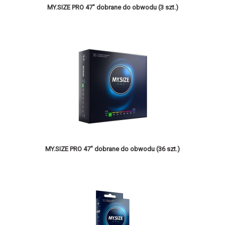
MY.SIZE PRO 47" dobrane do obwodu (3 szt.)
MY.SIZE PRO 47" dobrane do obwodu (36 szt.)