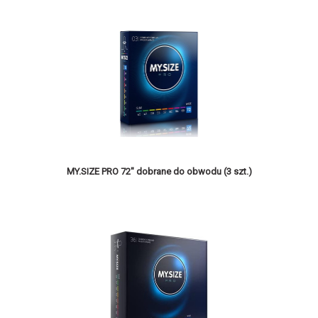
MY.SIZE PRO 72" dobrane do obwodu (3 szt.)