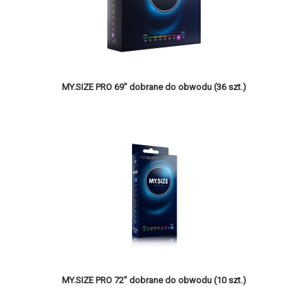
MY.SIZE PRO 69" dobrane do obwodu (36 szt.)
MY.SIZE PRO 72" dobrane do obwodu (10 szt.)