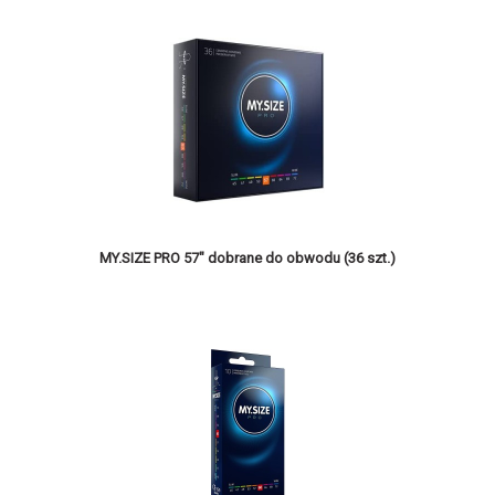
MY.SIZE PRO 57" dobrane do obwodu (36 szt.)