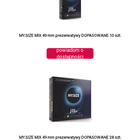
MY.SIZE MIX 49 mm prezerwatywy DOPASOWANE 10 szt.
powiadom o
dostępności
MY.SIZE MIX 49 mm prezerwatywy DOPASOWANE 28 szt.