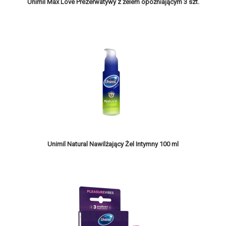
Unimil Max Love Prezerwatywy z żelem opóźniającym 3 szt.
Unimil Natural Nawilżający Żel Intymny 100 ml